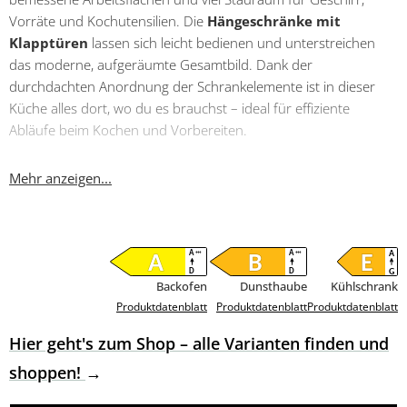
Vorräte und Kochutensilien. Die
Hängeschränke mit
Klapptüren
lassen sich leicht bedienen und unterstreichen
das moderne, aufgeräumte Gesamtbild. Dank der
durchdachten Anordnung der Schrankelemente ist in dieser
Küche alles dort, wo du es brauchst – ideal für effiziente
Abläufe beim Kochen und Vorbereiten.
Ein zusätzliches Highlight ist die hochwertige
Edelstahl-
Mehr anzeigen...
Einbauspüle
, die Funktionalität und Design perfekt verbindet.
Die robuste Oberfläche ist pflegeleicht, hygienisch und langlebig
– ideal für den täglichen Gebrauch.
Hochwertige privileg Einbaugeräte inklusive
Backofen
Dunsthaube
Kühlschrank
Die Culineo® Einbauküche C615 ist mit modernen
privileg
Produktdatenblatt
Produktdatenblatt
Produktdatenblatt
Einbaugeräten
ausgestattet, die Technik, Energieeffizienz und
Komfort auf den Punkt bringen. Der
Kühlschrank
PRCI9VS2
Hier geht's zum Shop – alle Varianten finden und
mit Energieeffizienzklasse E (Spektrum A bis G) sorgt für
shoppen!
zuverlässige Kühlung und optimale Frische deiner Lebensmittel.
Der
Backofen
PHVK3NN5FIN arbeitet energieeffizient in der