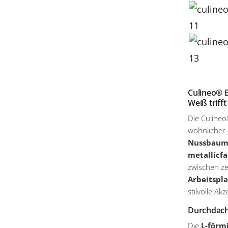
Culineo® E
Weiß trif
Die Culineo
wohnlicher 
Nussbaum
metallicfa
zwischen ze
Arbeitspl
stilvolle A
Durchdacht
Die
L-förm