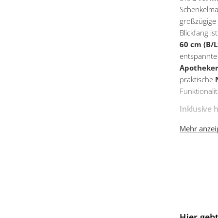
Schenkelmaß
großzügige 
Blickfang is
60 cm (B/L
entspannte
Apotheker
praktische
Funktionalit
Inklusive
Die Culine
Mehr anzeig
Einbauger
Energieeffi
JC87BBSE0 b
Energieeffi
arbeitet pr
(Spektrum A
Das
herdg
Hier geht
schnelles, 