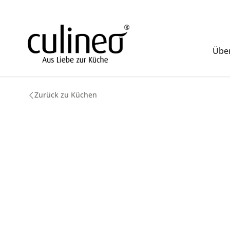
m Hauptinhalt springen
Zur Suche springen
Zur Hauptnavigation springen
Über
Zurück zu Küchen