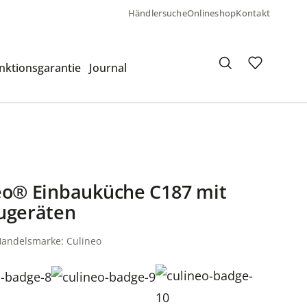
Händlersuche
Onlineshop
Kontakt
nktionsgarantie
Journal
eo® Einbauküche C187 mit
ugeräten
Handelsmarke: Culineo