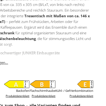
 von ca. 335 x 305 cm (B/LxT, von links nach rechts)
Arbeitsbereiche und reichlich Stauraum. Ein besonderer
t der integrierte
Tresentisch mit Maßen von ca. 146 x
xT)
– perfekt zum Frühstücken, Arbeiten oder für
 Kaffeepausen. Ergänzt wird das Ensemble durch einen
schrank
für optimal organisierten Stauraum und eine
Nischenbeleuchtung
, die für stimmungsvolles Licht und
ät sorgt.
 hochwertiger JUNKER Einbaugeräte
o® Einbauküche C187 ist mit modernen
JUNKER
en...
äten
ausgestattet, die Qualität, Zuverlässigkeit und
zienz vereinen. Die
Kühl- / Gefrierkombination
ietet reichlich Platz und überzeugt mit der
zienzklasse E (Spektrum A bis G). Der
Backofen
JH1300061
äzise und gleichmäßig in der Energieeffizienzklasse A
Backofen
Flachschirmhaube
Kühl- / Gefrierkombination
+++ bis D) – ideal für köstliche Back- und Bratergebnisse.
Produktdatenblatt
Produktdatenblatt
Produktdatenblatt
ebundene Glaskeramik-Kochfeld
JE26DH14 sorgt für
's zum Shop – alle Varianten finden und
effizientes Kochen, während die
Flachschirmhaube