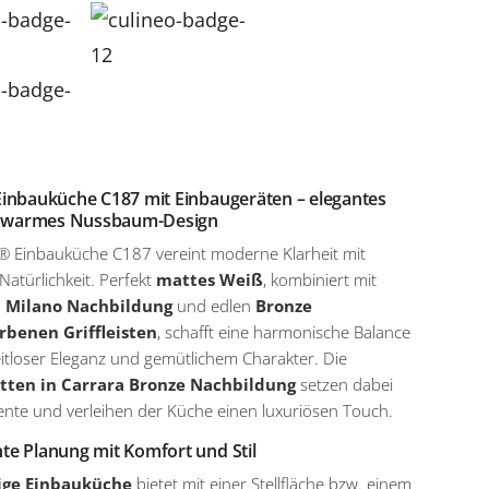
inbauküche C187 mit Einbaugeräten – elegantes
ft warmes Nussbaum-Design
® Einbauküche C187 vereint moderne Klarheit mit
Natürlichkeit. Perfekt
mattes Weiß
, kombiniert mit
 Milano Nachbildung
und edlen
Bronze
rbenen Griffleisten
, schafft eine harmonische Balance
itloser Eleganz und gemütlichem Charakter. Die
atten in Carrara Bronze Nachbildung
setzen dabei
kzente und verleihen der Küche einen luxuriösen Touch.
e Planung mit Komfort und Stil
ige Einbauküche
bietet mit einer Stellfläche bzw. einem