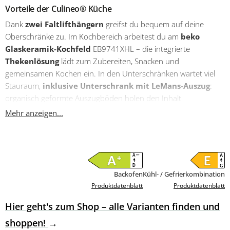
Vorteile der Culineo® Küche
Dank
zwei Faltlifthängern
greifst du bequem auf deine
Oberschränke zu. Im Kochbereich arbeitest du am
beko
Glaskeramik-Kochfeld
EB9741XHL – die integrierte
Thekenlösung
lädt zum Zubereiten, Snacken und
gemeinsamen Kochen ein. In den Unterschränken wartet viel
Stauraum,
inklusive Unterschrank mit LeMans-Auszug
:
organisch geformte Auszugböden holen den Inhalt
komfortabel nach vorn und nutzen die Ecken optimal. Die
Mehr anzeigen...
schwarze Einbauspüle
fügt sich kontraststark ins Gesamtbild.
Für deine Vorräte und frische Lebensmittel sind die
Hochschränke optimal vorbereitet: mit dem
beko Backofen
BBIM174N0BE mit der Energieeffizienzklasse A+ (Spektrum
Backofen
Kühl- / Gefrierkombination
A+++ bis D) und der
beko Kühl-/Gefrierkombination
Produktdatenblatt
Produktdatenblatt
BCHA306K4SN mit der Energieeffizienzklasse E (Spektrum A bis
G). Auch deine Küchenschränke lassen sich mit weiterem
Hier geht's zum Shop – alle Varianten finden und
Innenleben ausstatten – für eine Ordnung, die genau zu dir
shoppen!
passt.