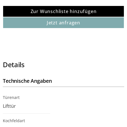
Planungstipps
Zur Wunschliste hinzufügen
Die Culineo® Einbauküche C615 ist
frei planbar
. Du kannst
Jetzt anfragen
sie mit
zusätzlicher Innenausstattung
, einer passenden
Armatur
oder
weiteren Einbaugeräten
erweitern und so
deine persönliche Traum-Küchenzeile realisieren. Die Küche
wird
in Deutschland produziert
– das steht für hochwertige
Materialien und sorgfältige Verarbeitung.
Details
Technische Angaben
Türenart
Lifttür
Kochfeldart