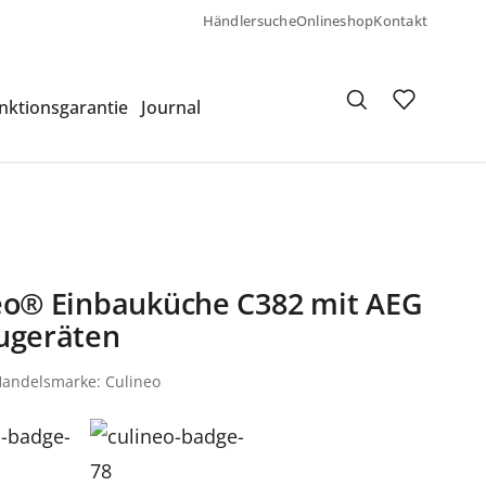
Händlersuche
Onlineshop
Kontakt
nktionsgarantie
Journal
eo® Einbauküche C382 mit AEG
ugeräten
Handelsmarke: Culineo