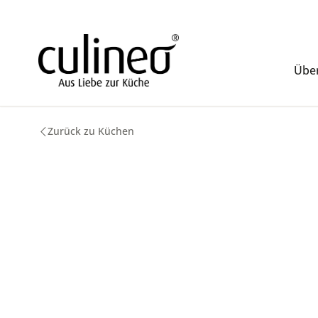
m Hauptinhalt springen
Zur Suche springen
Zur Hauptnavigation springen
Über
Zurück zu Küchen