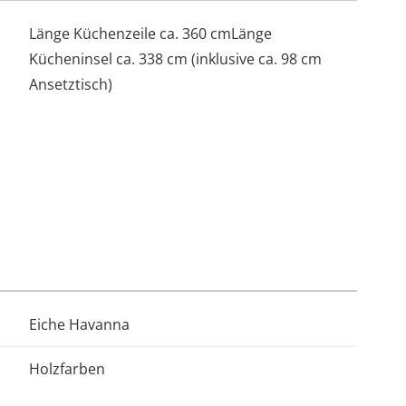
chwertige Materialien, präzise Verarbeitung und
Länge Küchenzeile ca. 360 cmLänge
ende Produktion.
Kücheninsel ca. 338 cm (inklusive ca. 98 cm
Ansetztisch)
Eiche Havanna
Holzfarben