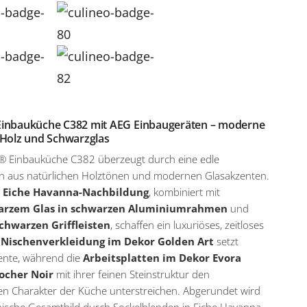
Einbauküche C382 mit AEG Einbaugeräten – moderne
 Holz und Schwarzglas
o® Einbauküche C382 überzeugt durch eine edle
n aus natürlichen Holztönen und modernen Glasakzenten.
n Eiche Havanna-Nachbildung
, kombiniert mit
rzem Glas in schwarzen Aluminiumrahmen
und
chwarzen Griffleisten
, schaffen ein luxuriöses, zeitloses
e
Nischenverkleidung im Dekor Golden Art
setzt
kzente, während die
Arbeitsplatten im Dekor Evora
ocher Noir
mit ihrer feinen Steinstruktur den
en Charakter der Küche unterstreichen. Abgerundet wird