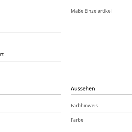
C382 für ho
Maße Einzelartikel
klimaschon
rt
Aussehen
Farbhinweis
Farbe