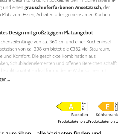
ische Gesamtbild durch Sockelblenden in Eiche Havanna-
g und einen
grauschieferfarbenen Ansetztisch
, der
en Platz zum Essen, Arbeiten oder gemeinsamen Kochen
tes Design mit großzügigem Platzangebot
üchenzeilenlänge von ca. 360 cm und einer Kücheninsel
nsetztisch von ca. 338 cm bietet die C382 viel Stauraum,
he und Komfort. Die geschickte Kombination aus
ken, Schubladenelementen und offenen Bereichen schafft
d Funktionalität – ideal für moderne Wohnküchen mit
 Übergängen zum Wohnbereich.
en...
hochwertiger AEG Einbaugeräte
t mit leistungsstarken
AEG Einbaugeräten
ausgestattet,
effizienz und Komfort perfekt verbinden. Der
ank
SD124ES bietet zuverlässige Kühlung bei
Backofen
Kühlschrank
zienzklasse E (Spektrum A bis G). Der
Backofen
BD31M
Produktdatenblatt
Produktdatenblatt
 gleichmäßiger Wärmeverteilung und präziser
's zum Shop – alle Varianten finden und
teuerung in der Energieeffizienzklasse A (Spektrum A+++