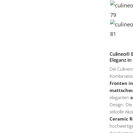
Culineo® 
Eleganz in
Die Culine
Kombinatio
Fronten i
mattschwa
eleganten
s
Design. Di
stilvolle A
Ceramic R
hochwertig