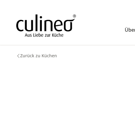
m Hauptinhalt springen
Zur Suche springen
Zur Hauptnavigation springen
Über
Zurück zu Küchen