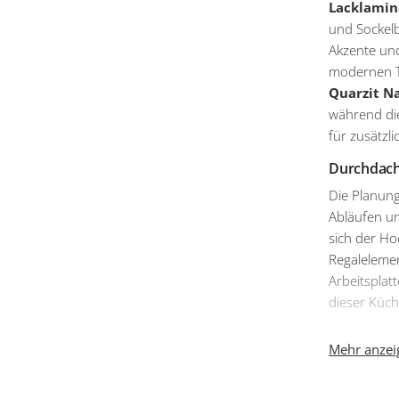
Lacklamin
und Sockel
Akzente und
modernen T
Quarzit N
während d
für zusätzl
Durchdach
Die Planung
Abläufen u
sich der Ho
Regaleleme
Arbeitsplatt
dieser Küch
Die rechte
Mehr anzeig
Nischenverk
ausziehbare