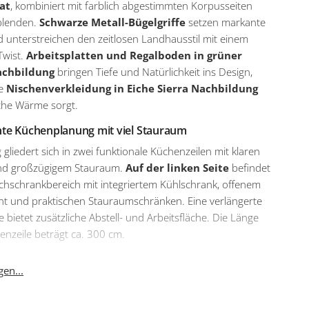
at
, kombiniert mit farblich abgestimmten Korpusseiten
blenden.
Schwarze Metall-Bügelgriffe
setzen markante
 unterstreichen den zeitlosen Landhausstil mit einem
wist.
Arbeitsplatten und Regalboden in grüner
achbildung
bringen Tiefe und Natürlichkeit ins Design,
ie
Nischenverkleidung in Eiche Sierra Nachbildung
iche Wärme sorgt.
te Küchenplanung mit viel Stauraum
 gliedert sich in zwei funktionale Küchenzeilen mit klaren
nd großzügigem Stauraum.
Auf der linken Seite
befindet
chschrankbereich mit integriertem Kühlschrank, offenem
nt und praktischen Stauraumschränken. Eine verlängerte
e bietet zusätzliche Abstell- und Arbeitsfläche. Die Länge
enzeile beträgt ca. 300 cm.
 Seite
überzeugt mit einer vielseitigen Kombination aus
en...
leidung, Regalboden und einer funktionalen Nische mit
m Handtuchhalter mit drei Stangen. Ergänzt wird die Zeile