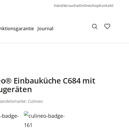
Händlersuche
Onlineshop
Kontakt
nktionsgarantie
Journal
eo® Einbauküche C684 mit
ugeräten
Handelsmarke: Culineo