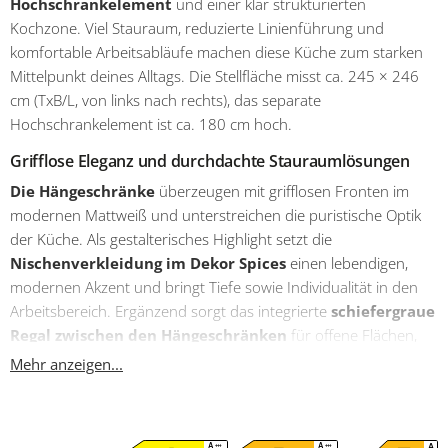
Hochschrankelement
und einer klar strukturierten
Kochzone. Viel Stauraum, reduzierte Linienführung und
komfortable Arbeitsabläufe machen diese Küche zum starken
Mittelpunkt deines Alltags. Die Stellfläche misst ca. 245 × 246
cm (TxB/L, von links nach rechts), das separate
Hochschrankelement ist ca. 180 cm hoch.
Grifflose Eleganz und durchdachte Stauraumlösungen
Die Hängeschränke
überzeugen mit grifflosen Fronten im
modernen Mattweiß und unterstreichen die puristische Optik
der Küche. Als gestalterisches Highlight setzt die
Nischenverkleidung im Dekor Spices
einen lebendigen,
modernen Akzent und bringt Tiefe sowie Individualität in den
Arbeitsbereich. Ergänzend sorgt das integrierte
schiefergraue
Regal zwischen den Hängeschränken
für offene Flächen,
die sich ideal für Gewürze, Küchenhelfer oder dekorative
Mehr anzeigen...
Elemente eignen. Die
hochwertige reversible
Edelstahlspüle
fügt sich harmonisch in die dunkle
Arbeitsplatte in Betonoptik ein und rundet das Gesamtbild